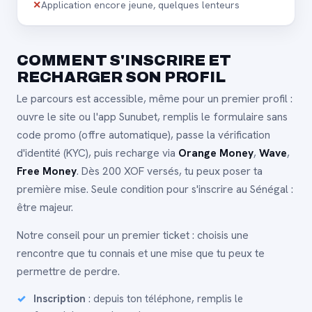
✕
Application encore jeune, quelques lenteurs
COMMENT S'INSCRIRE ET
RECHARGER SON PROFIL
Le parcours est accessible, même pour un premier profil :
ouvre le site ou l'app Sunubet, remplis le formulaire sans
code promo (offre automatique), passe la vérification
d'identité (KYC), puis recharge via
Orange Money
,
Wave
,
Free Money
. Dès 200 XOF versés, tu peux poser ta
première mise. Seule condition pour s'inscrire au Sénégal :
être majeur.
Notre conseil pour un premier ticket : choisis une
rencontre que tu connais et une mise que tu peux te
permettre de perdre.
Inscription
: depuis ton téléphone, remplis le