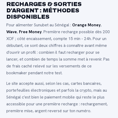
RECHARGES & SORTIES
D'ARGENT : MÉTHODES
DISPONIBLES
Pour alimenter Sunubet au Sénégal :
Orange Money
,
Wave
,
Free Money
. Première recharge possible dès 200
XOF ; côté encaissement, compte 15 min - 24h. Pour un
débutant, ce sont deux chiffres à connaître avant même
d'ouvrir un profil : combien il faut recharger pour se
lancer, et combien de temps la somme met à revenir. Pas
de frais caché relevé sur les versements de ce
bookmaker pendant notre test.
Le site accepte aussi, selon les cas, cartes bancaires,
portefeuilles électroniques et parfois la crypto, mais au
Sénégal c'est bien le paiement mobile qui reste le plus
accessible pour une première recharge : rechargement,
première mise, argent reversé sur ton numéro.