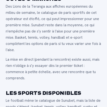
Des Lions de la Teranga aux affiches européennes du
milieu de semaine, le catalogue de paris sportifs de cet
opérateur est étoffé, ce qui peut impressionner pour une
première mise. Sunubet reste dans la moyenne, ce qui
n'empêche pas de s'y sentir à l'aise pour une première
mise. Basket, tennis, volley, handball et e-sport
complètent les options de paris si tu veux varier une fois à
l'aise.
La mise en direct (pendant la rencontre) existe aussi, mais
rien n'oblige à s'y essayer dès le premier ticket :
commence à petite échelle, avec une rencontre que tu
comprends.
LES SPORTS DISPONIBLES
Le football mène le catalogue de Sunubet, mais la liste de
sports s'étend : basket, tennis, volley, handball, rugby et