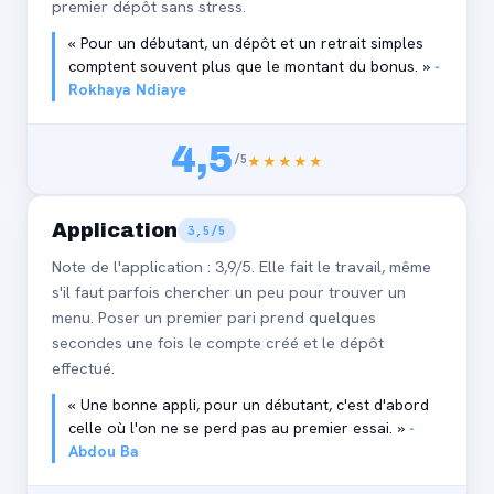
premier dépôt sans stress.
« Pour un débutant, un dépôt et un retrait simples
comptent souvent plus que le montant du bonus. »
-
Rokhaya Ndiaye
4,5
/5
★★★★★
Application
3,5/5
Note de l'application : 3,9/5. Elle fait le travail, même
s'il faut parfois chercher un peu pour trouver un
menu. Poser un premier pari prend quelques
secondes une fois le compte créé et le dépôt
effectué.
« Une bonne appli, pour un débutant, c'est d'abord
celle où l'on ne se perd pas au premier essai. »
-
Abdou Ba