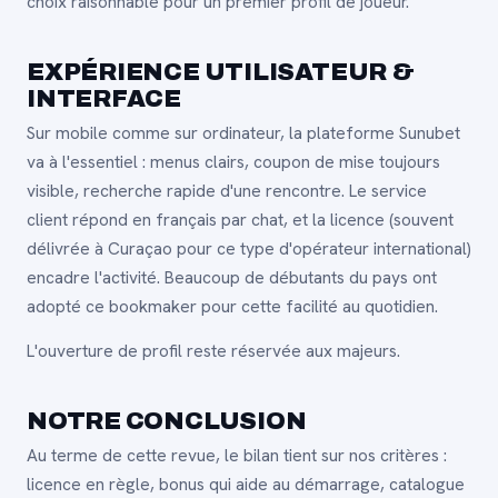
choix raisonnable pour un premier profil de joueur.
EXPÉRIENCE UTILISATEUR &
INTERFACE
Sur mobile comme sur ordinateur, la plateforme Sunubet
va à l'essentiel : menus clairs, coupon de mise toujours
visible, recherche rapide d'une rencontre. Le service
client répond en français par chat, et la licence (souvent
délivrée à Curaçao pour ce type d'opérateur international)
encadre l'activité. Beaucoup de débutants du pays ont
adopté ce bookmaker pour cette facilité au quotidien.
L'ouverture de profil reste réservée aux majeurs.
NOTRE CONCLUSION
Au terme de cette revue, le bilan tient sur nos critères :
licence en règle, bonus qui aide au démarrage, catalogue