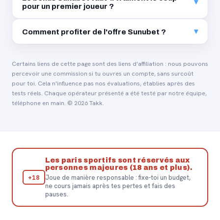
▾
pour un premier joueur ?
▾
Comment profiter de l'offre Sunubet ?
Certains liens de cette page sont des liens d'affiliation : nous pouvons
percevoir une commission si tu ouvres un compte, sans surcoût
pour toi. Cela n'influence pas nos évaluations, établies après des
tests réels. Chaque opérateur présenté a été testé par notre équipe,
téléphone en main. © 2026 Takk.
Les paris sportifs sont réservés aux
personnes majeures (18 ans et plus).
+18
Joue de manière responsable : fixe-toi un budget,
ne cours jamais après tes pertes et fais des
pauses.