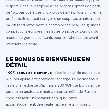
e-sport. Chaque discipline a ses propres options de paris,
du 1X2 basique à des choix plus détaillés. Pour un premier
profil, inutile de tout essayer d'un coup : les amateurs de
ballon rond retrouvent le championnat local, les grandes
compétitions européennes et les principaux tournois du
monde, largement suffisants pour se faire la main avant
d'explorer le reste.
LE BONUS DE BIENVENUE EN
DÉTAIL
100%
bonus de bienvenue
: c'est le coup de pouce que
Sunubet ajoute à ta première recharge. Le déclencheur
reste une recharge d'au moins 200 XOF ; le bonus arrive
ensuite en quelques minutes selon la méthode. Pas de
code à retenir : l'opérateur applique l'offre
automatiquement. Une règle facile à retenir pour un