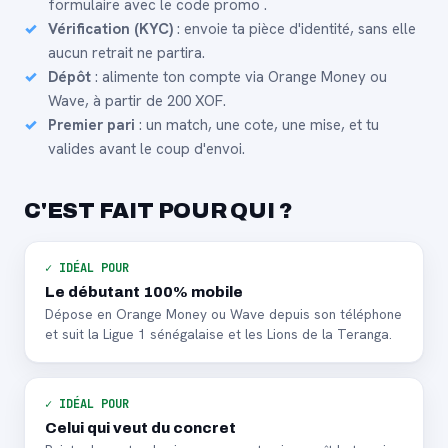
formulaire avec le code promo
.
Vérification (KYC)
: envoie ta pièce d'identité, sans elle
aucun retrait ne partira.
Dépôt
: alimente ton compte via Orange Money ou
Wave, à partir de 200 XOF.
Premier pari
: un match, une cote, une mise, et tu
valides avant le coup d'envoi.
C'EST FAIT POUR QUI ?
✓ IDÉAL POUR
Le débutant 100% mobile
Dépose en Orange Money ou Wave depuis son téléphone
et suit la Ligue 1 sénégalaise et les Lions de la Teranga.
✓ IDÉAL POUR
Celui qui veut du concret