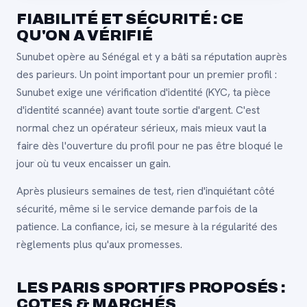
FIABILITÉ ET SÉCURITÉ : CE
QU'ON A VÉRIFIÉ
Sunubet opère au Sénégal et y a bâti sa réputation auprès
des parieurs. Un point important pour un premier profil :
Sunubet exige une vérification d'identité (KYC, ta pièce
d'identité scannée) avant toute sortie d'argent. C'est
normal chez un opérateur sérieux, mais mieux vaut la
faire dès l'ouverture du profil pour ne pas être bloqué le
jour où tu veux encaisser un gain.
Après plusieurs semaines de test, rien d'inquiétant côté
sécurité, même si le service demande parfois de la
patience. La confiance, ici, se mesure à la régularité des
règlements plus qu'aux promesses.
LES PARIS SPORTIFS PROPOSÉS :
COTES & MARCHÉS