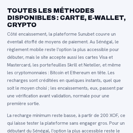
TOUTES LES MÉTHODES
DISPONIBLES : CARTE, E-WALLET,
CRYPTO
Côté encaissement, la plateforme Sunubet couvre un
éventail étoffé de moyens de paiement. Au Sénégal, le
règlement mobile reste l'option la plus accessible pour
débuter, mais le site accepte aussi les cartes Visa et
Mastercard, les portefeuilles Skrill et Neteller, et même
les cryptomonnaies : Bitcoin et Ethereum en tête. Les
recharges sont créditées en quelques instants, quel que
soit le moyen choisi ; les encaissements, eux, passent par
une vérification avant validation, normale pour une
première sortie.
La recharge minimum reste basse, à partir de 200 XOF, ce
qui laisse tester la plateforme sans engager gros. Pour un
débutant du Sénégal, l'option la plus accessible reste le