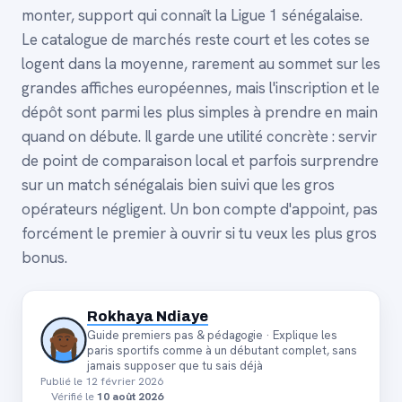
monter, support qui connaît la Ligue 1 sénégalaise.
Le catalogue de marchés reste court et les cotes se
logent dans la moyenne, rarement au sommet sur les
grandes affiches européennes, mais l'inscription et le
dépôt sont parmi les plus simples à prendre en main
quand on débute. Il garde une utilité concrète : servir
de point de comparaison local et parfois surprendre
sur un match sénégalais bien suivi que les gros
opérateurs négligent. Un bon compte d'appoint, pas
forcément le premier à ouvrir si tu veux les plus gros
bonus.
Rokhaya Ndiaye
Guide premiers pas & pédagogie · Explique les
paris sportifs comme à un débutant complet, sans
jamais supposer que tu sais déjà
Publié le 12 février 2026
Vérifié le
10 août 2026