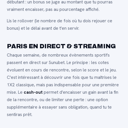
débutant : un bonus se juge au montant que tu pourras
vraiment encaisser, pas au pourcentage affiché.
Lis le rollover (le nombre de fois où tu dois rejouer ce
bonus) et le délai avant de t'en servir.
PARIS EN DIRECT & STREAMING
Chaque semaine, de nombreux évènements sportifs
passent en direct sur Sunubet. Le principe : les cotes
évoluent en cours de rencontre, selon le score et le jeu.
C'est intéressant à découvrir une fois que tu maîtrises le
1X2 classique, mais pas indispensable pour une première
mise. Le
cash-out
permet d'encaisser un gain avant la fin
de la rencontre, ou de limiter une perte : une option
supplémentaire à essayer sans obligation, quand tu te
sentiras prêt.