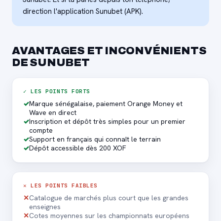
direction l'
application Sunubet (APK)
.
AVANTAGES ET INCONVÉNIENTS
DE SUNUBET
✓ LES POINTS FORTS
✓
Marque sénégalaise, paiement Orange Money et
Wave en direct
✓
Inscription et dépôt très simples pour un premier
compte
✓
Support en français qui connaît le terrain
✓
Dépôt accessible dès 200 XOF
✕ LES POINTS FAIBLES
✕
Catalogue de marchés plus court que les grandes
enseignes
✕
Cotes moyennes sur les championnats européens