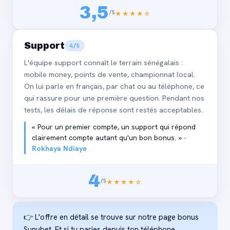
3,5
/5
★★★★☆
Support
4/5
L'équipe support connaît le terrain sénégalais :
mobile money, points de vente, championnat local.
On lui parle en français, par chat ou au téléphone, ce
qui rassure pour une première question. Pendant nos
tests, les délais de réponse sont restés acceptables.
« Pour un premier compte, un support qui répond
clairement compte autant qu'un bon bonus. »
-
Rokhaya Ndiaye
4
/5
★★★★☆
👉 L'offre en détail se trouve sur notre
page bonus
Sunubet
. Et si tu paries depuis ton téléphone,