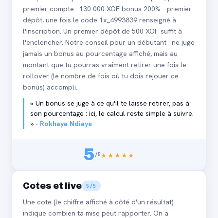
premier compte : 130 000 XOF bonus 200% · premier
dépôt, une fois le code 1x_4993839 renseigné à
l'inscription. Un premier dépôt de 500 XOF suffit à
l'enclencher. Notre conseil pour un débutant : ne juge
jamais un bonus au pourcentage affiché, mais au
montant que tu pourras vraiment retirer une fois le
rollover (le nombre de fois où tu dois rejouer ce
bonus) accompli.
« Un bonus se juge à ce qu'il te laisse retirer, pas à
son pourcentage : ici, le calcul reste simple à suivre.
»
- Rokhaya Ndiaye
5
/5
★★★★★
Cotes et live
5/5
Une cote (le chiffre affiché à côté d'un résultat)
indique combien ta mise peut rapporter. On a