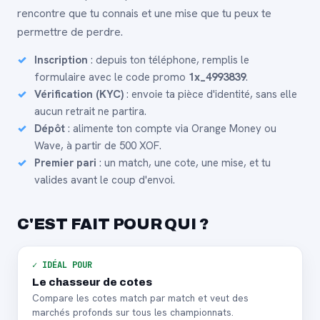
rencontre que tu connais et une mise que tu peux te
permettre de perdre.
Inscription
: depuis ton téléphone, remplis le
formulaire avec le code promo
1x_4993839
.
Vérification (KYC)
: envoie ta pièce d'identité, sans elle
aucun retrait ne partira.
Dépôt
: alimente ton compte via Orange Money ou
Wave, à partir de 500 XOF.
Premier pari
: un match, une cote, une mise, et tu
valides avant le coup d'envoi.
C'EST FAIT POUR QUI ?
✓ IDÉAL POUR
Le chasseur de cotes
Compare les cotes match par match et veut des
marchés profonds sur tous les championnats.