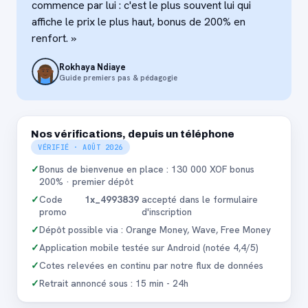
commence par lui : c'est le plus souvent lui qui
affiche le prix le plus haut, bonus de 200% en
renfort. »
Rokhaya Ndiaye
Guide premiers pas & pédagogie
Nos vérifications, depuis un téléphone
VÉRIFIÉ · AOÛT 2026
✓
Bonus de bienvenue en place : 130 000 XOF bonus
200% · premier dépôt
✓
Code
1x_4993839
accepté dans le formulaire
promo
d'inscription
✓
Dépôt possible via : Orange Money, Wave, Free Money
✓
Application mobile testée sur Android (notée 4,4/5)
✓
Cotes relevées en continu par notre flux de données
✓
Retrait annoncé sous : 15 min - 24h