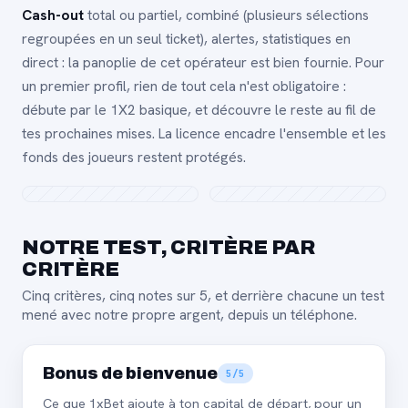
Cash-out
total ou partiel, combiné (plusieurs sélections
regroupées en un seul ticket), alertes, statistiques en
direct : la panoplie de cet opérateur est bien fournie. Pour
un premier profil, rien de tout cela n'est obligatoire :
débute par le 1X2 basique, et découvre le reste au fil de
tes prochaines mises. La licence encadre l'ensemble et les
fonds des joueurs restent protégés.
NOTRE TEST, CRITÈRE PAR
CRITÈRE
Cinq critères, cinq notes sur 5, et derrière chacune un test
mené avec notre propre argent, depuis un téléphone.
Bonus de bienvenue
5/5
Ce que 1xBet ajoute à ton capital de départ, pour un