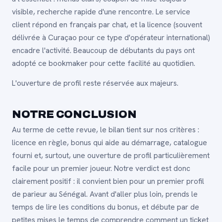
visible, recherche rapide d'une rencontre. Le service
client répond en français par chat, et la licence (souvent
délivrée à Curaçao pour ce type d'opérateur international)
encadre l'activité. Beaucoup de débutants du pays ont
adopté ce bookmaker pour cette facilité au quotidien.
L'ouverture de profil reste réservée aux majeurs.
NOTRE CONCLUSION
Au terme de cette revue, le bilan tient sur nos critères :
licence en règle, bonus qui aide au démarrage, catalogue
fourni et, surtout, une ouverture de profil particulièrement
facile pour un premier joueur. Notre verdict est donc
clairement positif : il convient bien pour un premier profil
de parieur au Sénégal. Avant d'aller plus loin, prends le
temps de lire les conditions du bonus, et débute par de
petites mises le temps de comprendre comment un ticket