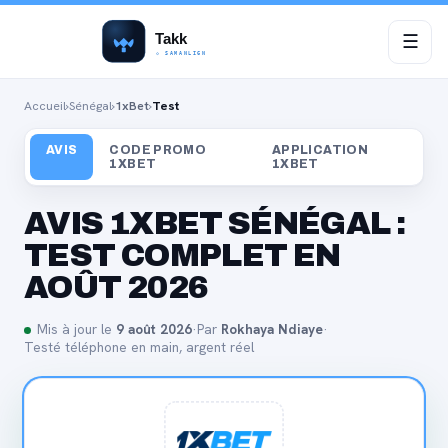
☰
Accueil
›
Sénégal
›
1xBet
›
Test
AVIS
CODE PROMO
APPLICATION
1XBET
1XBET
AVIS 1XBET SÉNÉGAL :
TEST COMPLET EN
AOÛT 2026
Mis à jour le
9 août 2026
·
Par
Rokhaya Ndiaye
·
Testé téléphone en main, argent réel