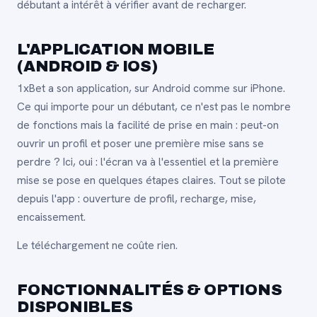
débutant a intérêt à vérifier avant de recharger.
L'APPLICATION MOBILE
(ANDROID & IOS)
1xBet a son application, sur Android comme sur iPhone.
Ce qui importe pour un débutant, ce n'est pas le nombre
de fonctions mais la facilité de prise en main : peut-on
ouvrir un profil et poser une première mise sans se
perdre ? Ici, oui : l'écran va à l'essentiel et la première
mise se pose en quelques étapes claires. Tout se pilote
depuis l'app : ouverture de profil, recharge, mise,
encaissement.
Le téléchargement ne coûte rien.
FONCTIONNALITÉS & OPTIONS
DISPONIBLES