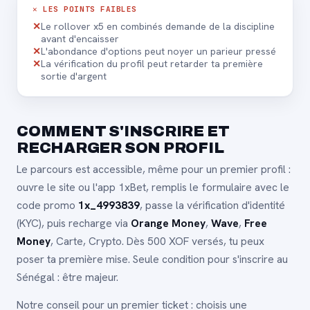
✕ LES POINTS FAIBLES
✕
Le rollover x5 en combinés demande de la discipline
avant d'encaisser
✕
L'abondance d'options peut noyer un parieur pressé
✕
La vérification du profil peut retarder ta première
sortie d'argent
COMMENT S'INSCRIRE ET
RECHARGER SON PROFIL
Le parcours est accessible, même pour un premier profil :
ouvre le site ou l'app 1xBet, remplis le formulaire avec le
code promo
1x_4993839
, passe la vérification d'identité
(KYC), puis recharge via
Orange Money
,
Wave
,
Free
Money
, Carte, Crypto. Dès 500 XOF versés, tu peux
poser ta première mise. Seule condition pour s'inscrire au
Sénégal : être majeur.
Notre conseil pour un premier ticket : choisis une